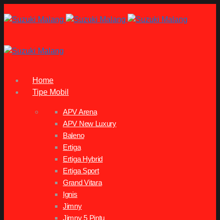
Home
Tipe Mobil
APV Arena
APV New Luxury
Baleno
Ertiga
Ertiga Hybrid
Ertiga Sport
Grand Vitara
Ignis
Jimny
Jimny 5 Pintu