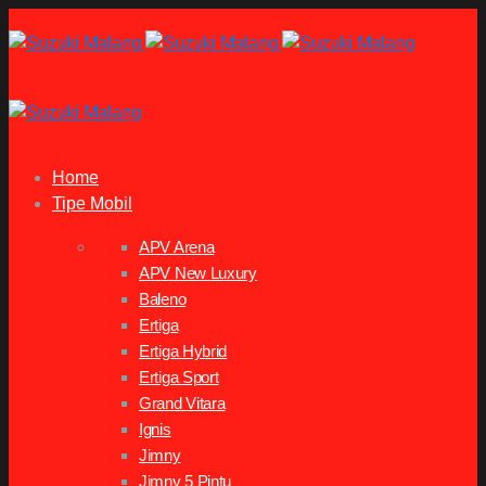
Home
Tipe Mobil
APV Arena
APV New Luxury
Baleno
Ertiga
Ertiga Hybrid
Ertiga Sport
Grand Vitara
Ignis
Jimny
Jimny 5 Pintu